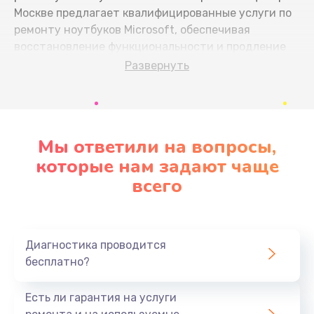
Москве предлагает квалифицированные услуги по
ремонту ноутбуков Microsoft, обеспечивая
восстановление функциональности и продление
срока службы вашего устройства.
Развернуть
Профилактика и основные
причины неисправностей
Мы ответили на вопросы,
Большинство проблем с ноутбуками Microsoft
которые нам задают чаще
можно предотвратить, следуя простым
всего
рекомендациям:
Перегрев
— регулярно очищайте систему
охлаждения от пыли и не блокируйте
Диагностика проводится
вентиляционные отверстия.
бесплатно?
Повреждение аккумулятора
— избегайте
полной разрядки и постоянного подключения
Есть ли гарантия на услуги
к сети после полной зарядки.