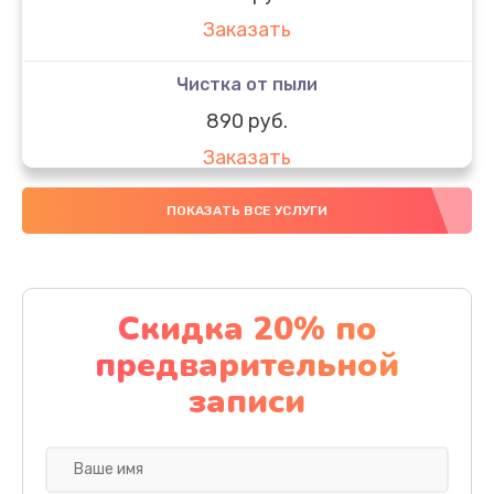
Заказать
Чистка от пыли
890 руб.
Заказать
Настройка Wi-Fi
ПОКАЗАТЬ ВСЕ УСЛУГИ
795 руб.
Заказать
Скидка 20% по
Настройка ОС ноутбука Microsoft
предварительной
890 руб.
записи
Заказать
Настройка BIOS