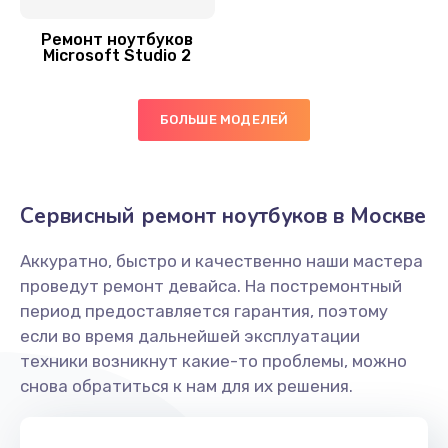
Ремонт ноутбуков
Замена вебкамеры
Microsoft Studio 2
990 руб.
Заказать
БОЛЬШЕ МОДЕЛЕЙ
Замена USB порта
990 руб.
Сервисный ремонт ноутбуков в Москве
Заказать
Аккуратно, быстро и качественно наши мастера
Ремонт разъема питания
проведут ремонт девайса. На постремонтный
990 руб.
период предоставляется гарантия, поэтому
если во время дальнейшей эксплуатации
Заказать
техники возникнут какие-то проблемы, можно
снова обратиться к нам для их решения.
Замена южного моста
2885 руб.