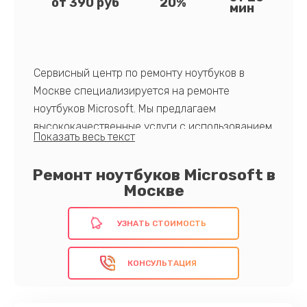
от 390 руб
20%
мин
Сервисный центр по ремонту ноутбуков в
Москве специализируется на ремонте
ноутбуков Microsoft. Мы предлагаем
высококачественные услуги с использованием
оригинальных запчастей, быстрое и
профессиональное обслуживание, а также
Ремонт ноутбуков Microsoft в
гарантию на все виды работ. Наши
Москве
специалисты регулярно проходят обучение и
имеют все необходимые сертификаты для
УЗНАТЬ СТОИМОСТЬ
выполнения ремонта на самом высоком
уровне. Доверьте ремонт своего устройства
КОНСУЛЬТАЦИЯ
профессионалам и убедитесь в
преимуществах нашего сервиса
самостоятельно.