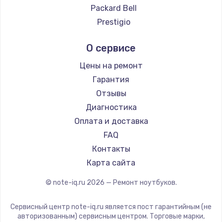
Ремонт ноутбуков Google
Packard Bell
Ремонт ноутбуков Echips
Prestigio
Ремонт ноутбуков Ardor
Alienware
О сервисе
Ремонт ноутбуков Predator
Aquarius
Ремонт ноутбуков iru
Gigabyte
Цены на ремонт
Ремонт ноутбуков Machenike
Aorus
Гарантия
Ремонт ноутбуков DEXP
Maibenben
Отзывы
Ремонт ноутбуков Teclast
Getac
Диагностика
Ремонт ноутбуков CHUWI
Epson
Оплата и доставка
Ремонт ноутбуков Colorful
Philips
FAQ
LG
Контакты
Panasonic
Карта сайта
Irbis
© note-iq.ru
2026
— Ремонт ноутбуков.
Thunderobot
Hasee
Сервисный центр note-iq.ru является пост гарантийным (не
ZTE
авторизованным) сервисным центром. Торговые марки,