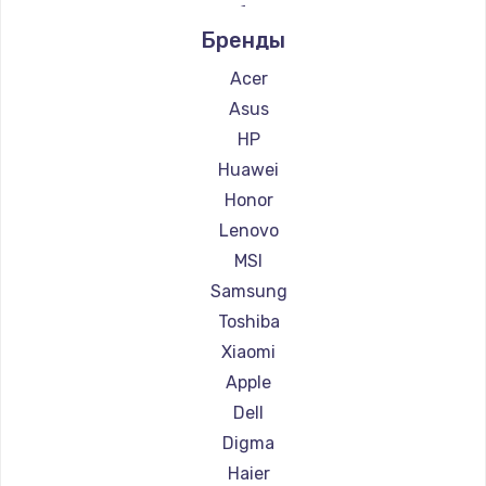
Ремонт ноутбуков Alienware
Бренды
Ремонт ноутбуков Aquarius
Ремонт ноутбуков Gigabyte
Acer
Ремонт ноутбуков Aorus
Asus
Ремонт ноутбуков Maibenben
HP
Ремонт ноутбуков Getac
Huawei
Ремонт ноутбуков Epson
Honor
Ремонт ноутбуков Philips
Lenovo
Ремонт ноутбуков LG
MSI
Ремонт ноутбуков Panasonic
Samsung
Ремонт ноутбуков Irbis
Toshiba
Ремонт ноутбуков Thunderobot
Xiaomi
Ремонт ноутбуков Hasee
Apple
Ремонт ноутбуков ZTE
Dell
Ремонт ноутбуков Hiper
Digma
Ремонт ноутбуков Evga
Haier