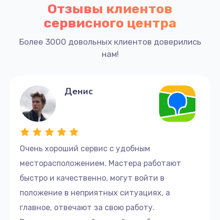
Диагностику неисправностей
для точного
Отзывы клиентов
определения проблемы.
сервисного центра
Замену компонентов
, используя только
оригинальные запчасти.
Более 3000 довольных клиентов доверились
Восстановление программного
нам!
обеспечения
, включая переустановку
операционной системы и обновление
драйверов.
Денис
Мы гарантируем высокое качество ремонта и
оперативное выполнение всех работ, благодаря
чему ваш ноутбук Microsoft будет
функционировать как новый.
Очень хороший сервис с удобным
месторасположением. Мастера работают
Не позволяйте техническим проблемам мешать
вашей работе или учебе. Свяжитесь с нами
быстро и качественно, могут войти в
сегодня, чтобы обеспечить вашему устройству
положение в неприятных ситуациях, а
лучшее обслуживание и ремонт.
главное, отвечают за свою работу.