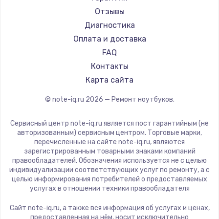
Ремонт ноутбуков Machenike
Aorus
Отзывы
Ремонт ноутбуков DEXP
Maibenben
Диагностика
Ремонт ноутбуков Teclast
Getac
Оплата и доставка
Ремонт ноутбуков CHUWI
Epson
FAQ
Ремонт ноутбуков Colorful
Philips
Контакты
LG
Карта сайта
Panasonic
© note-iq.ru
2026
— Ремонт ноутбуков.
Irbis
Thunderobot
Сервисный центр note-iq.ru является пост гарантийным (не
Hasee
авторизованным) сервисным центром. Торговые марки,
перечисленные на сайте note-iq.ru, являются
ZTE
зарегистрированным товарными знаками компаний
Hiper
правообладателей. Обозначения используется не с целью
индивидуализации соответствующих услуг по ремонту, а с
Evga
целью информирования потребителей о предоставляемых
Google
услугах в отношении техники правообладателя
Echips
Сайт note-iq.ru, а также вся информация об услугах и ценах,
Ardor
предоставленная на нём, носит исключительно