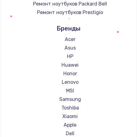
Ремонт ноутбуков Packard Bell
Ремонт ноутбуков Prestigio
Ремонт ноутбуков Microsoft
Бренды
Ремонт ноутбуков Alienware
Ремонт ноутбуков Aquarius
Acer
Ремонт ноутбуков Gigabyte
Asus
Ремонт ноутбуков Aorus
HP
Ремонт ноутбуков Maibenben
Huawei
Ремонт ноутбуков Getac
Honor
Ремонт ноутбуков Epson
Lenovo
Ремонт ноутбуков Philips
MSI
Ремонт ноутбуков LG
Samsung
Ремонт ноутбуков Panasonic
Toshiba
Ремонт ноутбуков Irbis
Xiaomi
Ремонт ноутбуков Thunderobot
Apple
Ремонт ноутбуков Hasee
Dell