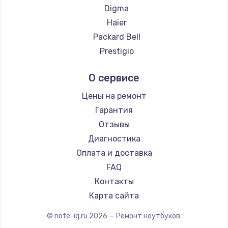
Ремонт ноутбуков ZTE
Digma
Ремонт ноутбуков Hiper
Haier
Ремонт ноутбуков Evga
Packard Bell
Ремонт ноутбуков Google
Prestigio
Ремонт ноутбуков Echips
Microsoft
О сервисе
Ремонт ноутбуков Ardor
Alienware
Ремонт ноутбуков Predator
Aquarius
Цены на ремонт
Ремонт ноутбуков iru
Gigabyte
Гарантия
Ремонт ноутбуков Machenike
Aorus
Отзывы
Ремонт ноутбуков DEXP
Maibenben
Диагностика
Ремонт ноутбуков Teclast
Getac
Оплата и доставка
Ремонт ноутбуков CHUWI
Epson
FAQ
Ремонт ноутбуков Colorful
Philips
Контакты
LG
Карта сайта
Panasonic
© note-iq.ru
2026
— Ремонт ноутбуков.
Irbis