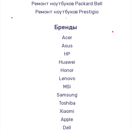
Ремонт ноутбуков Packard Bell
Ремонт ноутбуков Prestigio
Ремонт ноутбуков Microsoft
Бренды
Ремонт ноутбуков Alienware
Ремонт ноутбуков Aquarius
Acer
Ремонт ноутбуков Gigabyte
Asus
Ремонт ноутбуков Aorus
HP
Ремонт ноутбуков Maibenben
Huawei
Ремонт ноутбуков Getac
Honor
Ремонт ноутбуков Epson
Lenovo
Ремонт ноутбуков Philips
MSI
Ремонт ноутбуков LG
Samsung
Ремонт ноутбуков Panasonic
Toshiba
Ремонт ноутбуков Irbis
Xiaomi
Ремонт ноутбуков Thunderobot
Apple
Ремонт ноутбуков Hasee
Dell