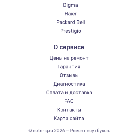
Ремонт ноутбуков ZTE
Digma
Ремонт ноутбуков Hiper
Haier
Ремонт ноутбуков Evga
Packard Bell
Ремонт ноутбуков Google
Prestigio
Ремонт ноутбуков Echips
Microsoft
О сервисе
Ремонт ноутбуков Ardor
Alienware
Ремонт ноутбуков Predator
Aquarius
Цены на ремонт
Ремонт ноутбуков iru
Gigabyte
Гарантия
Ремонт ноутбуков Machenike
Aorus
Отзывы
Ремонт ноутбуков DEXP
Maibenben
Диагностика
Ремонт ноутбуков Teclast
Getac
Оплата и доставка
Ремонт ноутбуков CHUWI
Epson
FAQ
Ремонт ноутбуков Colorful
Philips
Контакты
LG
Карта сайта
Panasonic
© note-iq.ru
2026
— Ремонт ноутбуков.
Irbis