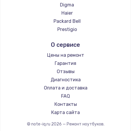
Ремонт ноутбуков ZTE
Digma
Ремонт ноутбуков Hiper
Haier
Ремонт ноутбуков Evga
Packard Bell
Ремонт ноутбуков Google
Prestigio
Ремонт ноутбуков Echips
Microsoft
О сервисе
Ремонт ноутбуков Ardor
Alienware
Ремонт ноутбуков Predator
Aquarius
Цены на ремонт
Ремонт ноутбуков iru
Gigabyte
Гарантия
Ремонт ноутбуков Machenike
Aorus
Отзывы
Ремонт ноутбуков DEXP
Maibenben
Диагностика
Ремонт ноутбуков Teclast
Getac
Оплата и доставка
Ремонт ноутбуков CHUWI
Epson
FAQ
Ремонт ноутбуков Colorful
Philips
Контакты
LG
Карта сайта
Panasonic
© note-iq.ru
2026
— Ремонт ноутбуков.
Irbis