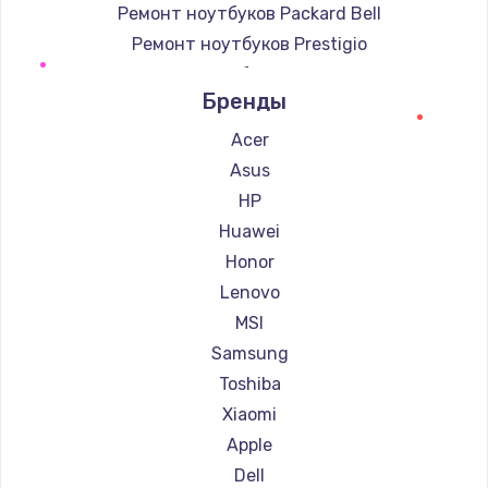
Ремонт ноутбуков Packard Bell
Ремонт ноутбуков Prestigio
Ремонт ноутбуков Microsoft
Бренды
Ремонт ноутбуков Alienware
Ремонт ноутбуков Aquarius
Acer
Ремонт ноутбуков Gigabyte
Asus
Ремонт ноутбуков Aorus
HP
Ремонт ноутбуков Maibenben
Huawei
Ремонт ноутбуков Getac
Honor
Ремонт ноутбуков Epson
Lenovo
Ремонт ноутбуков Philips
MSI
Ремонт ноутбуков LG
Samsung
Ремонт ноутбуков Panasonic
Toshiba
Ремонт ноутбуков Irbis
Xiaomi
Ремонт ноутбуков Thunderobot
Apple
Ремонт ноутбуков Hasee
Dell